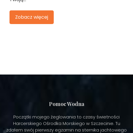
Zobacz więcej
Pomoc Wodna
Początki mojego żeglowania to czasy świetności
Harcerskiego Ośrodka Morskiego w Szczecinie. Tu
zdałem swój pierwszy egzamin na sternika jachtowego