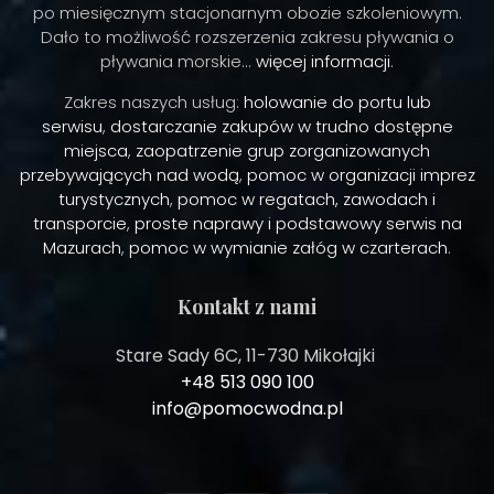
po miesięcznym stacjonarnym obozie szkoleniowym.
Dało to możliwość rozszerzenia zakresu pływania o
pływania morskie...
więcej informacji
.
Zakres naszych usług:
holowanie do portu lub
serwisu
,
dostarczanie zakupów w trudno dostępne
miejsca
,
zaopatrzenie grup zorganizowanych
przebywających nad wodą
,
pomoc w organizacji imprez
turystycznych
,
pomoc w regatach, zawodach i
transporcie
,
proste naprawy i podstawowy serwis na
Mazurach
,
pomoc w wymianie załóg w czarterach
.
Kontakt z nami
Stare Sady 6C, 11-730 Mikołajki
+48 513 090 100
info@pomocwodna.pl