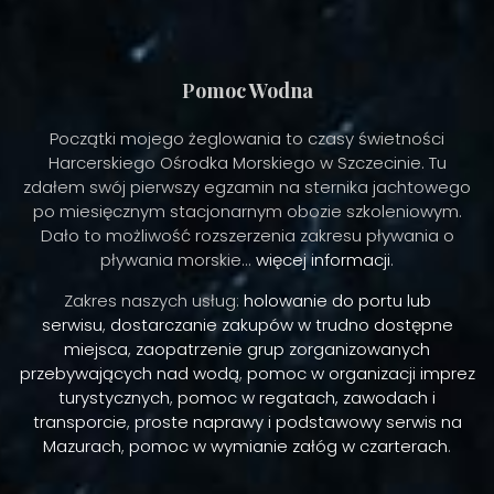
Pomoc Wodna
Początki mojego żeglowania to czasy świetności
Harcerskiego Ośrodka Morskiego w Szczecinie. Tu
zdałem swój pierwszy egzamin na sternika jachtowego
po miesięcznym stacjonarnym obozie szkoleniowym.
Dało to możliwość rozszerzenia zakresu pływania o
pływania morskie...
więcej informacji
.
Zakres naszych usług:
holowanie do portu lub
serwisu
,
dostarczanie zakupów w trudno dostępne
miejsca
,
zaopatrzenie grup zorganizowanych
przebywających nad wodą
,
pomoc w organizacji imprez
turystycznych
,
pomoc w regatach, zawodach i
transporcie
,
proste naprawy i podstawowy serwis na
Mazurach
,
pomoc w wymianie załóg w czarterach
.